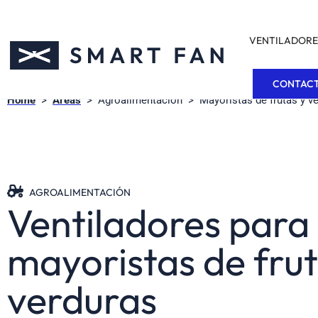
VENTILADORE
CONTAC
Home
>
Areas
>
Agroalimentación
>
Mayoristas de frutas y v
AGROALIMENTACIÓN
Ventiladores para
mayoristas de frut
verduras