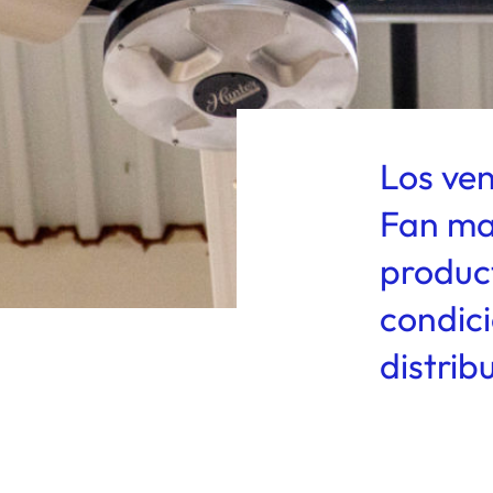
Los ve
Fan ma
product
condic
distrib