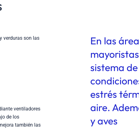
s
En las áre
y verduras son las
mayoristas
sistema de 
condicione
estrés térm
aire. Adem
diante ventiladores
jo de los
y aves
mejora también las