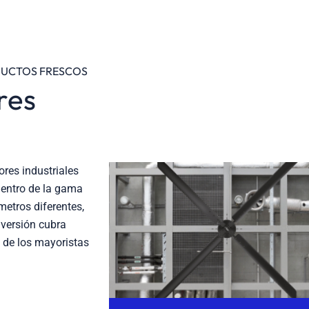
DUCTOS FRESCOS
res
res industriales
entro de la gama
etros diferentes,
nversión cubra
 de los mayoristas