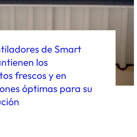
ntiladores de Smart
ntienen los
os frescos y en
iones óptimas para su
ución